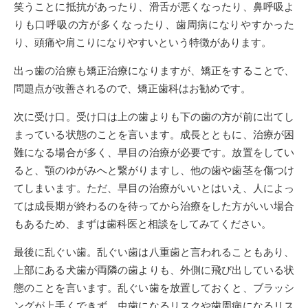
笑うことに抵抗があったり、滑舌が悪くなったり、鼻呼吸よ
りも口呼吸の方が多くなったり、歯周病になりやすかった
り、頭痛や肩こりになりやすいという特徴があります。
出っ歯の治療も矯正治療になりますが、矯正をすることで、
問題点が改善されるので、矯正歯科はお勧めです。
次に受け口。受け口は上の歯よりも下の歯の方が前に出てし
まっている状態のことを言います。成長とともに、治療が困
難になる場合が多く、早目の治療が必要です。放置をしてい
ると、顎のゆがみへと繋がりますし、他の歯や歯茎を傷つけ
てしまいます。ただ、早目の治療がいいとはいえ、人によっ
ては成長期が終わるのを待ってから治療をした方がいい場合
もあるため、まずは歯科医と相談をしてみてください。
最後に乱ぐい歯。乱ぐい歯は八重歯と言われることもあり、
上部にある犬歯が両隣の歯よりも、外側に飛び出している状
態のことを言います。乱ぐい歯を放置しておくと、ブラッシ
ングが上手くできず、虫歯になるリスクや歯周病になるリス