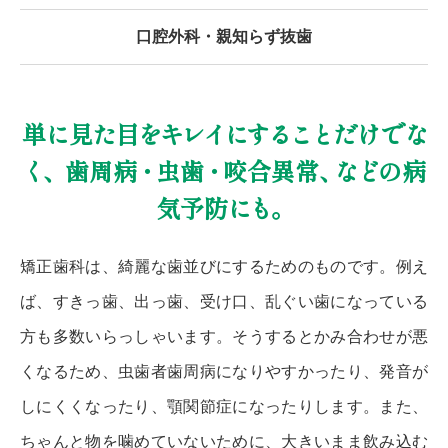
口腔外科・親知らず抜歯
単
に
見
た目
をキレイにすること
だけで
な
く、
歯周
病・
虫
歯・
咬合異常
、
など
の病
気予防
にも。
矯正歯科は、綺麗な歯並びにするためのものです。例え
ば、すきっ歯、出っ歯、受け口、乱ぐい歯になっている
方も多数いらっしゃいます。そうするとかみ合わせが悪
くなるため、虫歯者歯周病になりやすかったり、発音が
しにくくなったり、顎関節症になったりします。また、
ちゃんと物を噛めていないために、大きいまま飲み込む