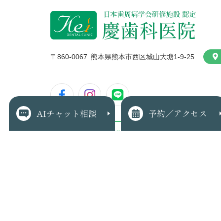
〒860-006
7
熊本県熊本市西区城山大塘1-9-25
AIチャット相談
予約／
アクセス
診療報酬明細書の発行について
当院では、領収書の発行にあわせて、個別の診療報酬の算定
分かる明細書を無料で発行しております。
明細書の発行を希望されない方は、受付までお申し出くださ
Copyright © 慶歯科医院. All rights reserved.