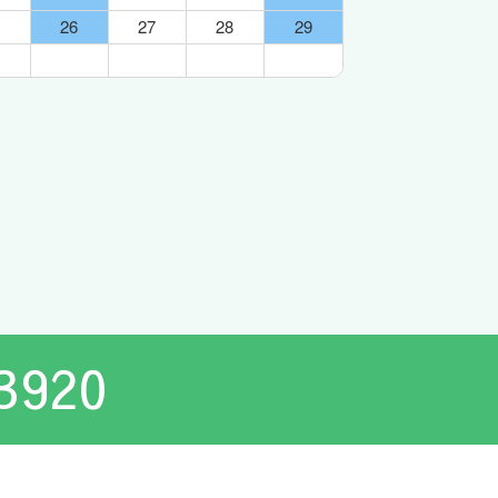
26
27
28
29
3920