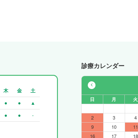
診療カレンダー
木
金
土
日
月
火
●
●
▲
●
●
-
2
3
4
9
10
11
16
17
18